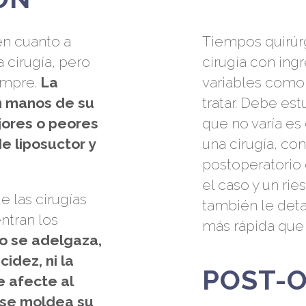
en cuanto a
Tiempos quirúrg
a cirugía, pero
cirugía con ing
iempre.
La
variables como 
en manos de su
tratar. Debe est
jores o peores
que no varía es
 liposuctor y
una cirugía, co
postoperatorio 
el caso y un ri
e las cirugías
también le detal
ntran los
más rápida que 
no se adelgaza,
acidez, ni la
POST-
e afecte al
 se moldea su