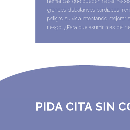
hemáticas que pueden hacer necesa
grandes disbalances cardíacos, ren
peligro su vida intentando mejorar 
riesgo, ¿Para qué asumir más del ne
PIDA CITA SIN