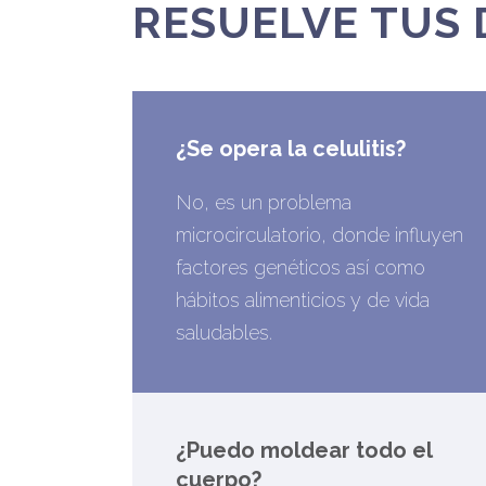
RESUELVE TUS
¿Se opera la celulitis?
No, es un problema
microcirculatorio, donde influyen
factores genéticos así como
hábitos alimenticios y de vida
saludables.
¿Puedo moldear todo el
cuerpo?