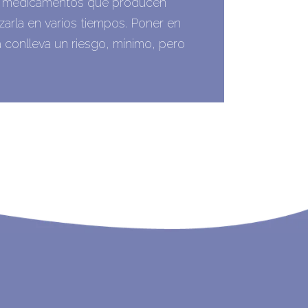
 de medicamentos que producen
arla en varios tiempos. Poner en
a conlleva un riesgo, mínimo, pero