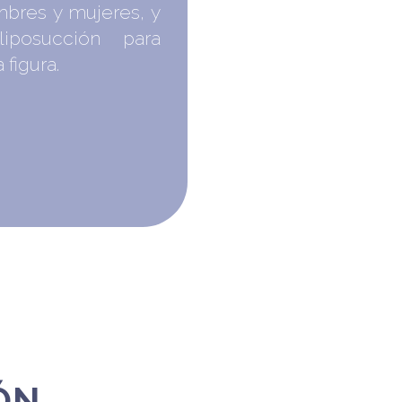
bres y mujeres, y
posucción para
 figura.
ÓN