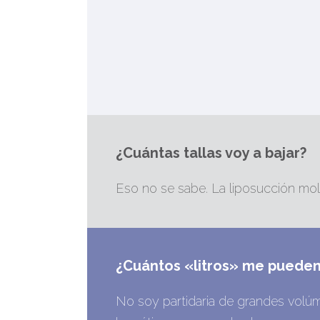
¿Cuántas tallas voy a bajar?
Eso no se sabe. La liposucción mold
¿Cuántos «litros» me pueden
No soy partidaria de grandes volúm