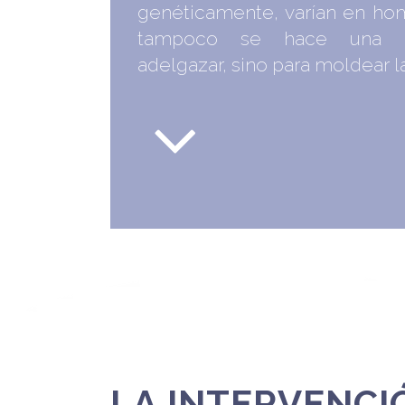
genéticamente, varían en hom
tampoco se hace una li
adelgazar, sino para moldear la
LA INTERVENCI