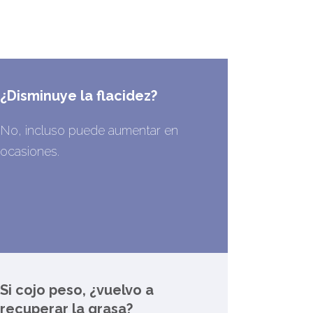
¿Disminuye la flacidez?
No, incluso puede aumentar en
ocasiones.
Si cojo peso, ¿vuelvo a
recuperar la grasa?