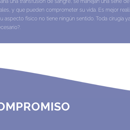
ria una transfusión de sangre, se manejan una serie
ales, y que pueden comprometer su vida. Es mejor realiz
su aspecto físico no tiene ningún sentido. Toda cirugía y
cesario?.
 COMPROMISO